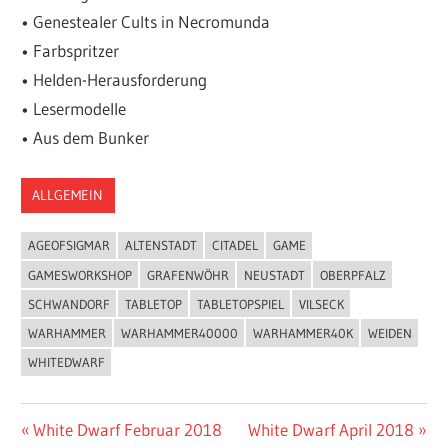
• Genestealer Cults in Necromunda
• Farbspritzer
• Helden-Herausforderung
• Lesermodelle
• Aus dem Bunker
ALLGEMEIN
AGEOFSIGMAR
ALTENSTADT
CITADEL
GAME
GAMESWORKSHOP
GRAFENWÖHR
NEUSTADT
OBERPFALZ
SCHWANDORF
TABLETOP
TABLETOPSPIEL
VILSECK
WARHAMMER
WARHAMMER40000
WARHAMMER40K
WEIDEN
WHITEDWARF
Vorheriger
White Dwarf Februar 2018
Nächster
White Dwarf April 2018