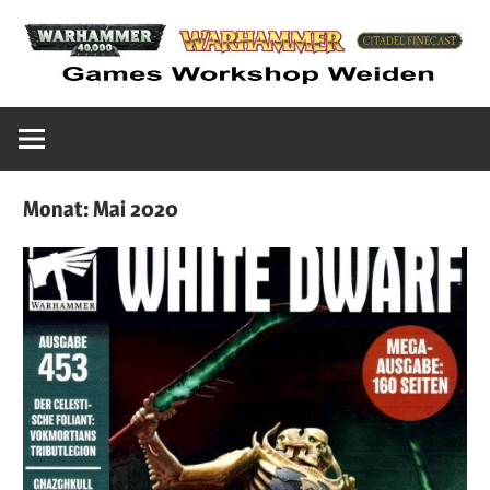
Zum
Inhalt
springen
Euer
Warhammer
Games
Workshop
Weiden
Laden
Monat:
Mai 2020
in
Tabletop
Weiden
Spiele
Shop