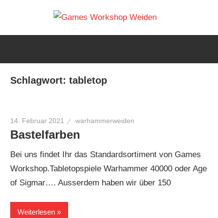
Zum
Warh
Inhalt
Euer
springen
Games
Weide
Workshop
Laden
Table
Schlagwort:
tabletop
in
Weiden
Spiele
14. Februar 2021
warhammerweiden
Bastelfarben
Shop
Bei uns findet Ihr das Standardsortiment von Games
Workshop.Tabletopspiele Warhammer 40000 oder Age
of Sigmar…. Ausserdem haben wir über 150
Weiterlesen