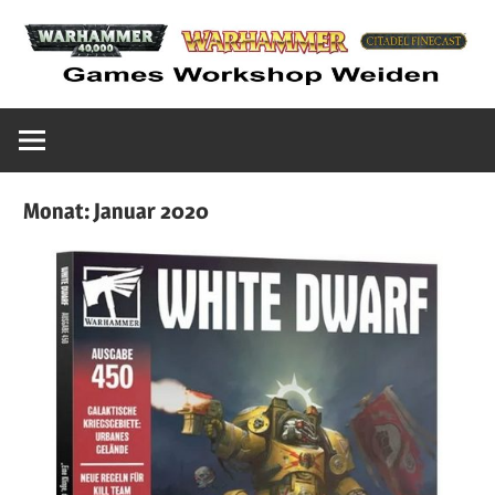
Zum
Inhalt
springen
Euer
Warhammer
Games
Workshop
Weiden
Laden
Monat:
Januar 2020
in
Tabletop
Weiden
Spiele
Shop