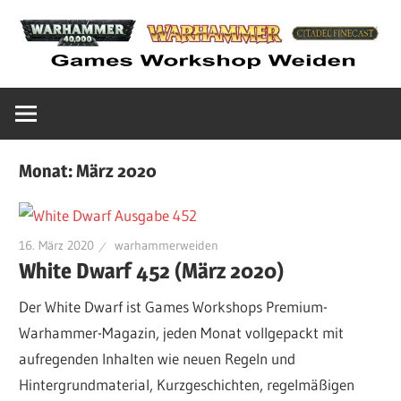
Zum
Inhalt
springen
Euer
Warhammer
Games
Workshop
Weiden
Laden
Monat:
März 2020
in
Tabletop
Weiden
16. März 2020
warhammerweiden
Spiele
White Dwarf 452 (März 2020)
Der White Dwarf ist Games Workshops Premium-
Shop
Warhammer-Magazin, jeden Monat vollgepackt mit
aufregenden Inhalten wie neuen Regeln und
Hintergrundmaterial, Kurzgeschichten, regelmäßigen