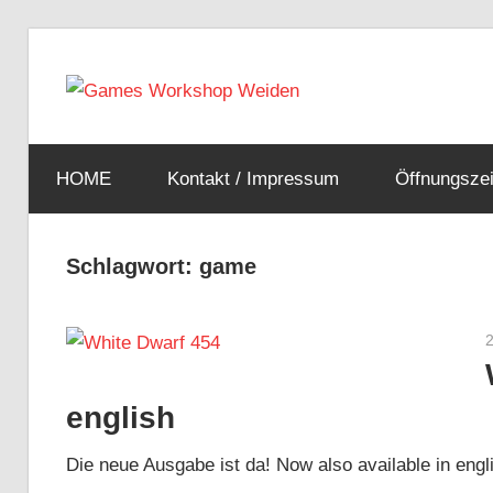
Zum
Inhalt
Warha
springen
Euer
Games
Weiden
HOME
Kontakt / Impressum
Öffnungszei
Workshop
Laden
in
Tableto
Schlagwort:
game
Weiden
2
Spiele
english
Shop
Die neue Ausgabe ist da! Now also available in engli