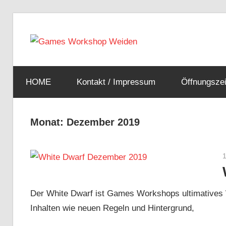
Zum
Inhalt
Warha
springen
Euer
Games
Weiden
HOME
Kontakt / Impressum
Öffnungszei
Workshop
Laden
in
Tableto
Monat:
Dezember 2019
Weiden
Spiele
Der White Dwarf ist Games Workshops ultimatives 
Shop
Inhalten wie neuen Regeln und Hintergrund,