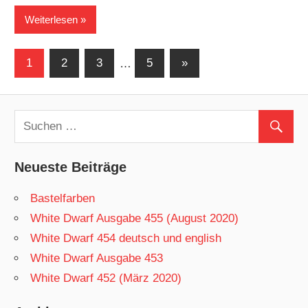
Weiterlesen
1
2
3
…
5
Nächste
»
Beitragsnavigation
Beiträge
Neueste Beiträge
Bastelfarben
White Dwarf Ausgabe 455 (August 2020)
White Dwarf 454 deutsch und english
White Dwarf Ausgabe 453
White Dwarf 452 (März 2020)