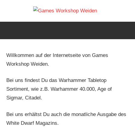
Zum
Warh
Inhalt
Euer
springen
Games
Weide
Workshop
Laden
Table
in
Willkommen auf der Internetseite von Games
Weiden
Workshop Weiden.
Spiele
Bei uns findest Du das Warhammer Tabletop
Shop
Sortiment, wie z.B. Warhammer 40.000, Age of
Sigmar, Citadel.
Bei uns erhältst Du auch die monatliche Ausgabe des
White Dwarf Magazins.