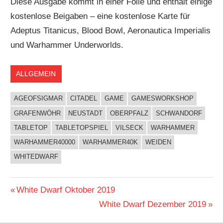
Diese Ausgabe kommt in einer Folie und enthält einige
kostenlose Beigaben – eine kostenlose Karte für
Adeptus Titanicus, Blood Bowl, Aeronautica Imperialis
und Warhammer Underworlds.
ALLGEMEIN
AGEOFSIGMAR
CITADEL
GAME
GAMESWORKSHOP
GRAFENWÖHR
NEUSTADT
OBERPFALZ
SCHWANDORF
TABLETOP
TABLETOPSPIEL
VILSECK
WARHAMMER
WARHAMMER40000
WARHAMMER40K
WEIDEN
WHITEDWARF
Vorheriger
White Dwarf Oktober 2019
Beitragsnavigation
Beitrag:
Nächster
White Dwarf Dezember 2019
Beitrag: