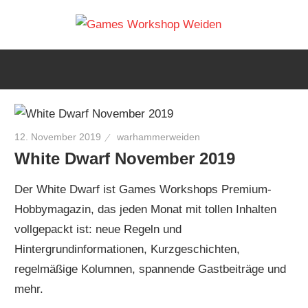
Zum
Warh
Inhalt
Euer
springen
Games
Weide
Workshop
Laden
Table
in
12. November 2019
warhammerweiden
Weiden
Spiele
White Dwarf November 2019
Der White Dwarf ist Games Workshops Premium-
Shop
Hobbymagazin, das jeden Monat mit tollen Inhalten
vollgepackt ist: neue Regeln und
Hintergrundinformationen, Kurzgeschichten,
regelmäßige Kolumnen, spannende Gastbeiträge und
mehr.