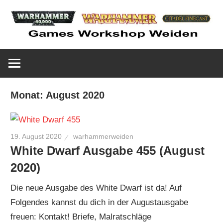
Zum
Inhalt
springen
Euer
Warhammer
Games
Workshop
Weiden
Laden
Monat:
August 2020
in
Tabletop
Weiden
19. August 2020
warhammerweiden
Spiele
White Dwarf Ausgabe 455 (August
2020)
Shop
Die neue Ausgabe des White Dwarf ist da! Auf
Folgendes kannst du dich in der Augustausgabe
freuen: Kontakt! Briefe, Malratschläge