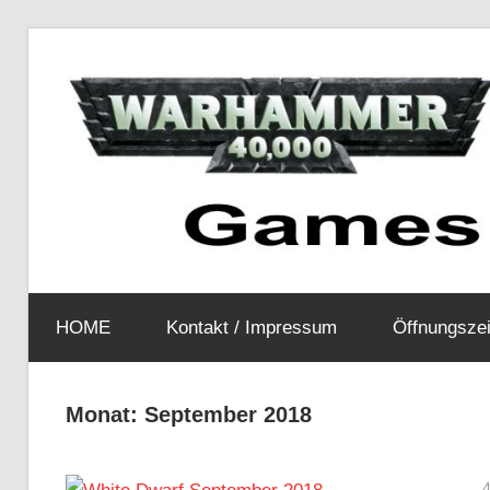
Zum
Inhalt
springen
Euer
Warhammer
Games
HOME
Kontakt / Impressum
Öffnungszei
Workshop
Laden
Weiden
in
Monat:
September 2018
Weiden
Tabletop