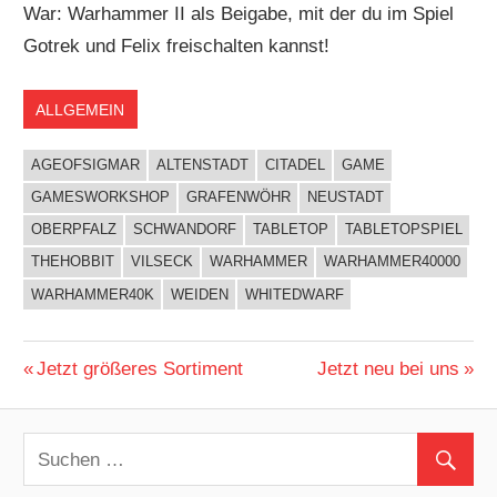
War: Warhammer II als Beigabe, mit der du im Spiel
Gotrek und Felix freischalten kannst!
ALLGEMEIN
AGEOFSIGMAR
ALTENSTADT
CITADEL
GAME
GAMESWORKSHOP
GRAFENWÖHR
NEUSTADT
OBERPFALZ
SCHWANDORF
TABLETOP
TABLETOPSPIEL
THEHOBBIT
VILSECK
WARHAMMER
WARHAMMER40000
WARHAMMER40K
WEIDEN
WHITEDWARF
Vorheriger
Jetzt größeres Sortiment
Nächster
Jetzt neu bei uns
Beitragsnavigation
Beitrag:
Beitrag: