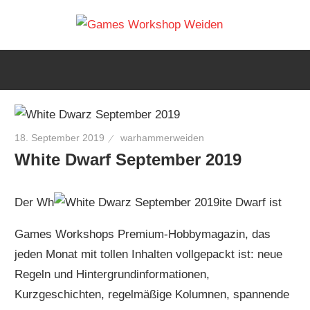
Zum
Warh
Inhalt
Euer
springen
Games
Weide
Workshop
Laden
Table
in
18. September 2019
warhammerweiden
Weiden
Spiele
White Dwarf September 2019
Shop
Der Wh
ite Dwarf ist
Games Workshops Premium-Hobbymagazin, das
jeden Monat mit tollen Inhalten vollgepackt ist: neue
Regeln und Hintergrundinformationen,
Kurzgeschichten, regelmäßige Kolumnen, spannende