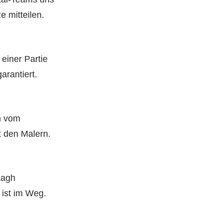
 mitteilen.
 einer Partie
arantiert.
n vom
t den Malern.
aagh
ist im Weg.