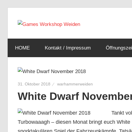
Zum
Inhalt
Warha
springen
Euer
Games
Weiden
HOME
Kontakt / Impressum
Öffnungszei
Workshop
Laden
in
Tableto
Weiden
31. Oktober 2018
warhammerweiden
Spiele
White Dwarf November
Tankt vo
Shop
Turbowaaagh – diesen Monat bringt euch White
sporktakulären Spiel der Fahrzeugkämpfe. Tatsäc